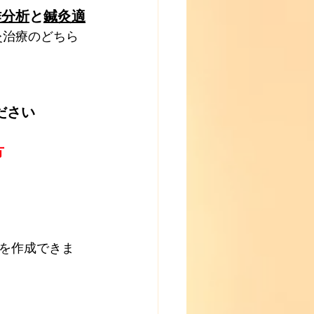
作分析
と
鍼灸適
灸治療のどちら
ださい
方
を作成できま