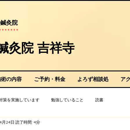
の鍼灸院
や鍼灸院 吉祥寺​
施術の内容
ご予約・料金
よろず相談処
ア
対策を実施しています
勉強していること
読書
年4月24日
読了時間: 4分