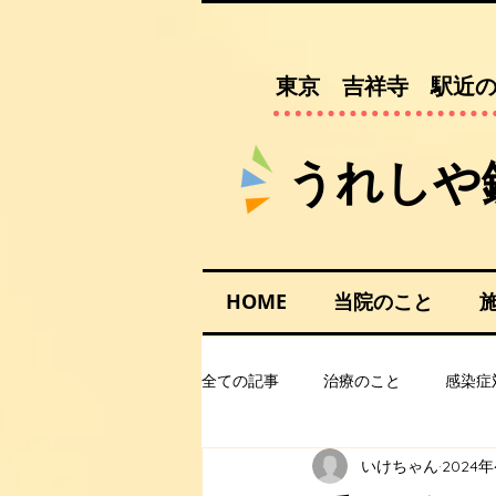
​東京 吉祥寺 駅近
​​うれし
HOME
当院のこと
全ての記事
治療のこと
感染症
いけちゃん
2024