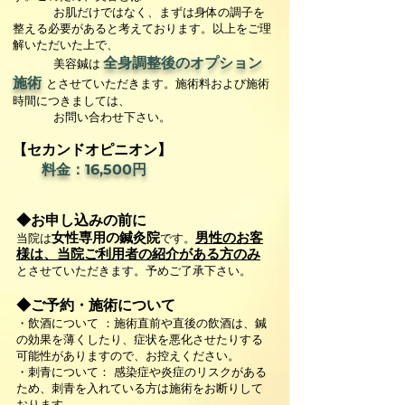
お肌だけではなく、まずは身体の調子を
整える必要があると考えております。以上をご理
解いただいた上で、
全身調整後のオプション
美容鍼は
施術
とさせていただきます。施術料および施術
時間につきましては、
お問い合わせ下さい。
【セカンドオピニオン​】
料金​：16,500円
◆お申し込みの前に
女性専用の鍼灸院
男性のお客
当院は
です。
様は、当院ご利用者の紹介がある方のみ
とさせていただきます。予めご了承下さい。
◆ご予約・施術について
・飲酒について ：施術直前や直後の飲酒は、鍼
の効果を薄くしたり、症状を悪化させたりする
可能性がありますので、お控えください。
・刺青について： 感染症や炎症のリスクがある
ため、刺青を入れている方は施術をお断りして
おります。