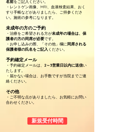
名前
をご記入ください。
・レントゲン画像、MRI、血液検査結果、おく
すり手帳などがありましたら、ご持参くださ
い。施術の参考になります。
未成年の方のご予約
・治療をご希望される方が
未成年の場合は、保
護者の方の同席が必要
です。
・お申し込みの際、「その他」欄に
同席される
保護者様の氏名をご記入
ください。
予約確定メール
・予約確定メールは、
2～3営業日以内に送信
い
たします。
・届かない場合は、お手数ですが当院までご連
絡ください。
その他
・ご不明な点がありましたら、お気軽にお問い
合わせください。
新規受付時間