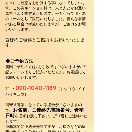
方々にご迷惑をおかけする事になってしまいま
す。この為キャンセル料は、人と人とがお互い
気持ちよく接するためのマナーを守って頂く為
のルールとして設定いたしました。特別な事情
のある場合は考慮いたしますが、ご協力をお願
いいたします。
皆様のご理解とご協力をお願いいたしま
す。
◆ご予約方法
初回ご予約の方は､お手数ではございますが､下
記フォームよりご記入いただくか、お電話にて
お願いいたします｡
090-1040-1189
TEL：
（トウヨウ イイ
ハリキュウ）
留守番電話になっている場合がございますの
お名前、ご連絡先電話番号、希望
で、
日時
を必ずお残し下さい。折り返しご連絡いた
します。
※基本的に予約優先制ですが、お痛みなどの症
状の出ている急患の方、新患の方はいつでもご