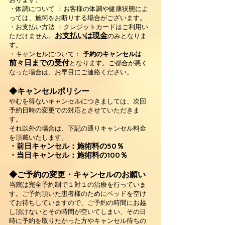
・体調について ：お客様の体調や健康状態によ
っては、施術をお断りする場合がございます。
・お支払い方法 ：クレジットカードはご利用い
お支払いは現金
ただけません。
のみとなりま
す。
・キャンセルについて：
予約のキャンセルは
前々日までの受付
となります。ご都合が悪く
なった場合は、お早目にご連絡ください。
◆キャンセルポリシー
やむを得ないキャンセルにつきましては、次回
予約日時の変更での対応とさせていただきま
す。
それ以外の場合は、下記の通りキャンセル料金
を頂戴いたします。
・前日キャンセル：施術料の50％
・当日キャンセル：施術料の100％
◆ご予約の変更・キャンセルのお願い
当院は完全予約制で１対１の治療を行っていま
す。ご予約頂いた患者様のためにベッドを空け
てお待ちしていますので、ご予約の時間にお越
し頂けないとその時間が空いてしまい、その日
時に予約を取りたかった方やキャンセル待ちの