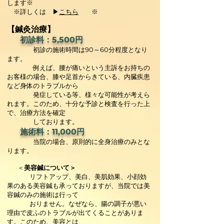
します※
※詳しくは ▶
こちら
​ ※
​【鍼灸治療】
初診料：5,500円
初診の施術時間は90～60分程度となり
ます。
例えば、腰が痛いという主訴をお持ちの
お客様の場合、膝や足首からきている、内臓疾患
など身体のトラブルから
発症している等、様々な可能性が考えら
れます。このため、十分な予診と検査を行った上
で、治療方法を確定
しております。
施術料：11,000円
当院の場合、原則的に全身治療のみとな
ります。
＜
美容鍼について＞
リフトアップ、美白、美肌効果、小顔効
果のある美容鍼も承っておりますが、当院では美
容鍼のみの施術は行って
おりません。なぜなら、腸の調子が悪い
理由で皮ふのトラブルが出てくることがありま
す。このため、美容とは