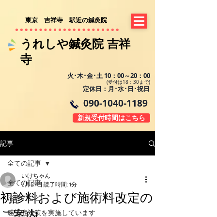
​東京 吉祥寺 駅近の鍼灸院
​​うれしや鍼灸院 吉祥
寺​
火･木･金･土 10：00～20：00
(受付は18：30まで)
定休日：月･水･日･祝日
090-1040-1189
新規受付時間はこちら
記事
全ての記事
いけちゃん
全ての記事
2月27日
読了時間: 1分
初診料および施術料改定の
治療のこと
ご案内
感染症対策を実施しています