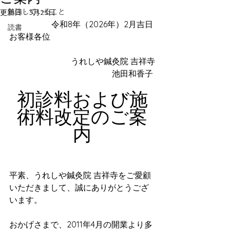
勉強していること
更新日：
3月25日
令和8年（2026年）2月吉日 
読書
お客様各位
うれしや鍼灸院 吉祥寺
池田和香子 
初診料および施
術料改定のご案
内
平素、うれしや鍼灸院 吉祥寺をご愛顧
いただきまして、誠にありがとうござ
います。
おかげさまで、2011年4月の開業より多