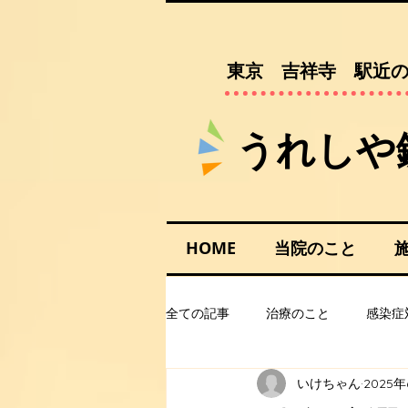
​東京 吉祥寺 駅近
​​うれし
HOME
当院のこと
全ての記事
治療のこと
感染症
いけちゃん
2025年