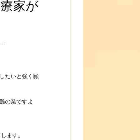
治療家が
…」
したいと強く願
難の業ですよ
申します。