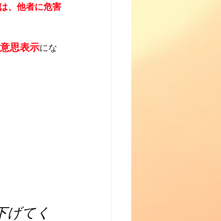
は、他者に危害
意思表示
にな
下げてく