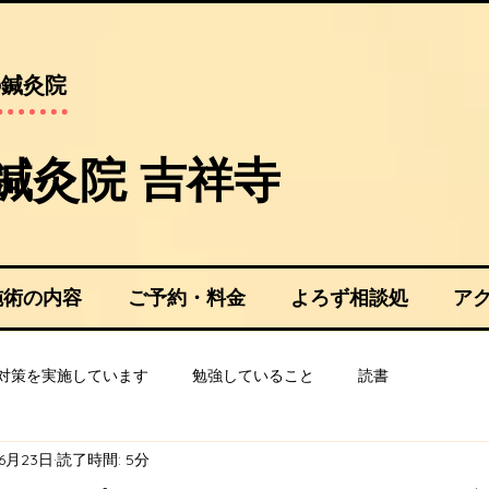
の鍼灸院
や鍼灸院 吉祥寺​
施術の内容
ご予約・料金
よろず相談処
ア
対策を実施しています
勉強していること
読書
6月23日
読了時間: 5分