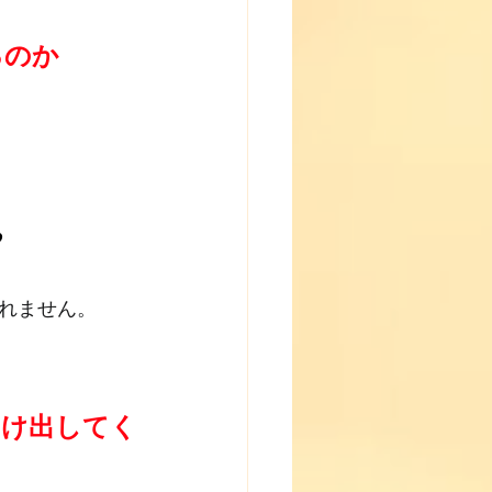
るのか
？
れません。
つけ出してく