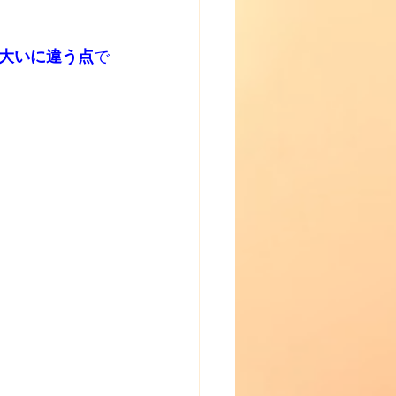
大いに違う点
で