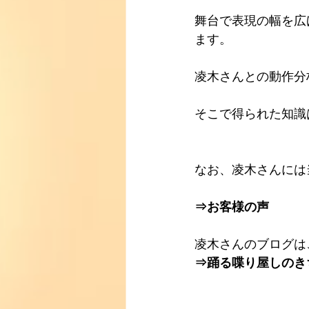
舞台で表現の幅を広
ます。
凌木さん
との動作分
そこで得られた知識
なお、
凌木さん
には
⇒
お客様の声
凌木さんのブログは
⇒
踊る喋り屋しのき