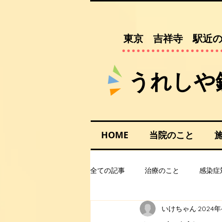
​東京 吉祥寺 駅近
​​うれし
HOME
当院のこと
全ての記事
治療のこと
感染症
いけちゃん
2024年