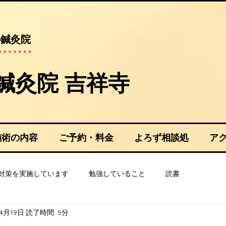
の鍼灸院
や鍼灸院 吉祥寺​
施術の内容
ご予約・料金
よろず相談処
ア
対策を実施しています
勉強していること
読書
4月19日
読了時間: 5分