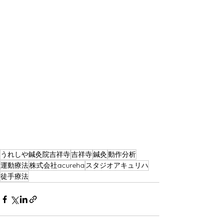
うれしや鍼灸院吉祥寺
吉祥寺
鍼灸
動作分析
運動療法
株式会社acureha
スタジオアキュリハ
徒手療法