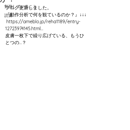
勉強していること
ブログ更新しました。 
『動作分析で何を観ているのか？』↓↓↓
読書
https://ameblo.jp/reha1189/entry-
12723974145.html…
皮膚一枚下で繰り広げている、もうひ
とつの…？