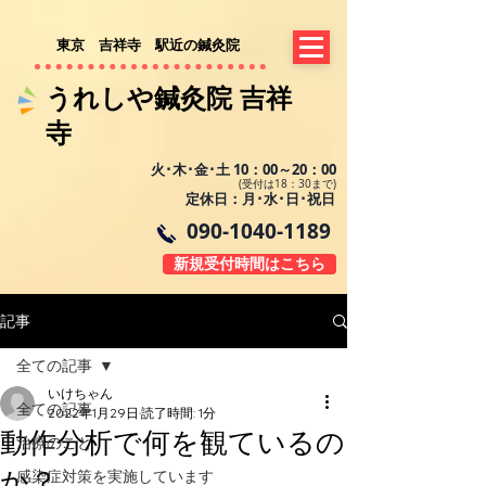
​東京 吉祥寺 駅近の鍼灸院
​​うれしや鍼灸院 吉祥
寺​
火･木･金･土 10：00～20：00
(受付は18：30まで)
定休日：月･水･日･祝日
090-1040-1189
新規受付時間はこちら
記事
全ての記事
いけちゃん
全ての記事
2022年1月29日
読了時間: 1分
動作分析で何を観ているの
治療のこと
か？
感染症対策を実施しています