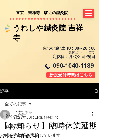
​東京 吉祥寺 駅近の鍼灸院
​​うれしや鍼灸院 吉祥
寺​
火･木･金･土 10：00～20：00
(受付は18：30まで)
定休日：月･水･日･祝日
090-1040-1189
新規受付時間はこちら
記事
全ての記事
いけちゃん
全ての記事
2020年5月6日
読了時間: 1分
【お知らせ】臨時休業延期
治療のこと
のお知らせ
感染症対策を実施しています