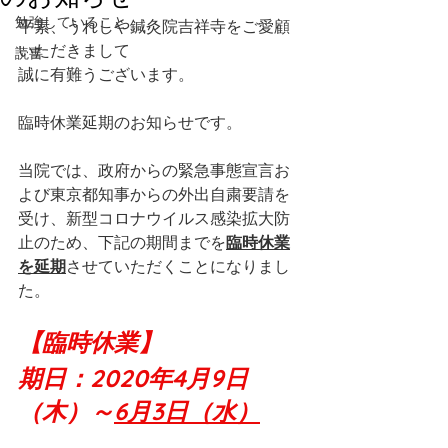
勉強していること
平素、うれしや鍼灸院吉祥寺をご愛顧
いただきまして
読書
誠に有難うございます。
臨時休業延期のお知らせです。
当院では、政府からの緊急事態宣言お
よび東京都知事からの外出自粛要請を
受け、新型コロナウイルス感染拡大防
止のため、下記の期間までを
臨時休業
を延期
させていただくことになりまし
た。
【臨時休業】
期日：2020年4月9日
（木）～
6月3日（水）